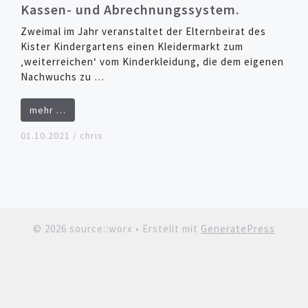
Kassen- und Abrechnungssystem.
Zweimal im Jahr veranstaltet der Elternbeirat des
Kister Kindergartens einen Kleidermarkt zum
‚weiterreichen‘ vom Kinderkleidung, die dem eigenen
Nachwuchs zu …
mehr …
01.10.2021
/
chris
© 2026 source::worx
• Erstellt mit
GeneratePress