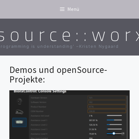
Zum
Menü
Inhalt
springen
source::wor
Programming is understanding' –Kristen Nygaard
Demos und openSource-
Projekte: